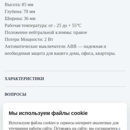
Высота: 85 мм
Глубина: 70 мм
Ширина: 36 мм
Рабочая температура: от - 25 до + 55°С
Положение нейтральной клеммы: правое
Потери Мощности: 2 Вт
Автоматические выключатели ABB — надежная и
необходимая защита для вашего дома, офиса, квартиры.
ХАРАКТЕРИСТИКИ
Артикул
2CSR145001R1104
ВОПРОСЫ
производителя
К этому товару еще никто не задал вопрос. Будьте первым!
Продукт
Автоматический выключатель с
Мы используем файлы cookie
дифференциальным током
Представленные изображения и характеристики могут отличаться от реального
Задать вопрос о товаре
внешнего вида товара. Комплектация также может быть изменена производителем
Используем файлы cookies и сервисы интернет-аналитики для
Производитель
ABB
без предварительного уведомления. Компания АйДистрибьют не несёт
Пожалуйста,
авторизуйтесь
, чтобы иметь
улучшения работы сайта. Оставаясь на сайте, вы соглашаетесь
с
ответственности в случае не соответствия текущей модели товаров фотографиям,