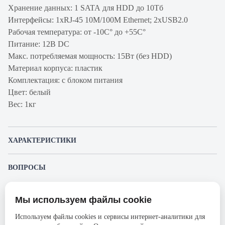
Хранение данных: 1 SATA для HDD до 10Тб
Интерфейсы: 1хRJ-45 10M/100M Ethernet; 2хUSB2.0
Рабочая температура: от -10C° до +55C°
Питание: 12В DC
Макс. потребляемая мощность: 15Вт (без HDD)
Материал корпуса: пластик
Комплектация: с блоком питания
Цвет: белый
Вес: 1кг
ХАРАКТЕРИСТИКИ
Артикул
F-HR-2084
ВОПРОСЫ
производителя
К этому товару еще никто не задал вопрос. Будьте первым!
Продукт
Видеорегистратор
Мы используем файлы cookie
Представленные изображения и характеристики могут отличаться от реального
Производитель
iFlow
Задать вопрос о товаре
внешнего вида товара. Комплектация также может быть изменена производителем
Используем файлы cookies и сервисы интернет-аналитики для
без предварительного уведомления. Компания АйДистрибьют не несёт
Серия
VALUE