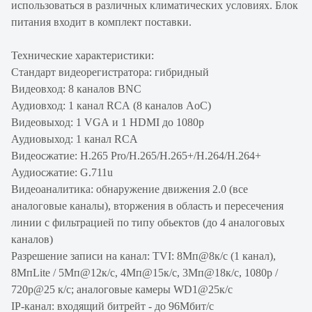
использоваться в различных климатических условиях. Блок
питания входит в комплект поставки.
Технические характеристики:
Стандарт видеорегистратора: гибридный
Видеовход: 8 каналов BNC
Аудиовход: 1 канал RCA (8 каналов AoC)
Видеовыход: 1 VGA и 1 HDMI до 1080p
Аудиовыход: 1 канал RCA
Видеосжатие: H.265 Pro/H.265/H.265+/H.264/H.264+
Аудиосжатие: G.711u
Видеоаналитика: обнаружение движения 2.0 (все
аналоговые каналы), вторжения в область и пересечения
линии c фильтрацией по типу обьектов (до 4 аналоговых
каналов)
Разрешение записи на канал: TVI: 8Мп@8к/с (1 канал),
8МпLite / 5Мп@12к/с, 4Мп@15к/с, 3Мп@18к/с, 1080p /
720p@25 к/с; аналоговые камеры WD1@25к/с
IP-канал: входящий битрейт - до 96Мбит/с