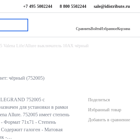
+7 495 5002244
8 800 5502244
sale@idistribute.ru
510.98 ₽
В корзину
460.81 ₽
Сравнить
Войти
Избранное
Корзина
5 Valena Life/Allure выключатель 10АX чёрный
вет: чёрный (752005)
 LEGRAND 752005 с
Поделиться
азначен для установки в рамки
Избранный товар
lena Allure. 752005 имеет степень
Добавить в сравнение
 - Формат 71х71 - Степень
- Содержит галоген - Матовая
тик -…