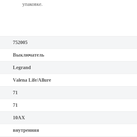
упаковке.
752005
Выключатель
Legrand
Valena Life/Allure
71
71
10АX
внутренняя