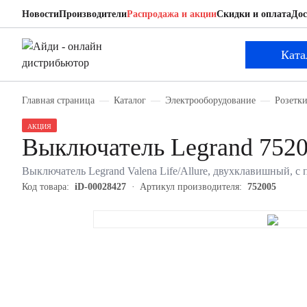
Новости
Производители
Распродажа и акции
Скидки и оплата
Дос
Legrand 752005
Выключатель
Ката
Главная страница
Каталог
Электрооборудование
Розетк
АКЦИЯ
Выключатель Legrand 752
Выключатель Legrand Valena Life/Allure, двухклавишный, с
Код товара:
iD-00028427
Артикул производителя:
752005