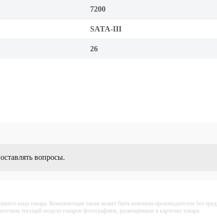
7200
SATA-III
26
 оставлять вопросы.
ешнего вида товара. Комплектация также может быть изменена производителем без пре
тветствия текущей модели товаров фотографиям, размещённым в карточке товара.