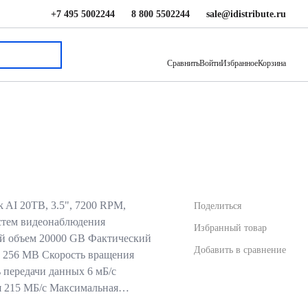
+7 495 5002244
8 800 5502244
sale@idistribute.ru
Сравнить
Войти
Избранное
Корзина
 AI 20TB, 3.5", 7200 RPM,
Поделиться
истем видеонаблюдения
Избранный товар
й объем 20000 GB Фактический
Добавить в сравнение
 256 MB Скорость вращения
 передачи данных 6 мБ/с
я 215 МБ/с Максимальная…