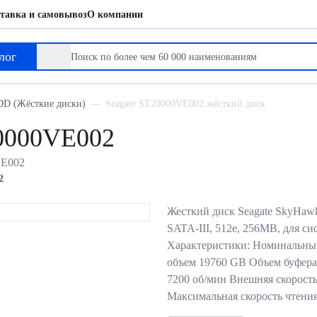
тавка и самовывоз
О компании
лог
D (Жёсткие диски)
Seagate ST20000VE002 жёсткий диск
20000VE002
VE002
2
Жесткий диск Seagate SkyHawk
SATA-III, 512e, 256MB, для с
Характеристики: Номинальны
объем 19760 GB Объем буфера
7200 об/мин Внешняя скорость
Максимальная скорость чтени