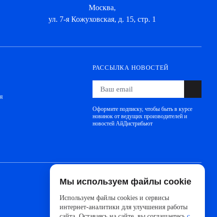
Москва,
ул. 7-я Кожуховская, д. 15, стр. 1
РАССЫЛКА НОВОСТЕЙ
я
Оформите подписку, чтобы быть в курсе
новинок от ведущих производителей и
новостей АйДистрибьют
Мы используем файлы cookie
Сделано с 🧠 в
UNITEDCODERS
Используем файлы cookies и сервисы
интернет-аналитики для улучшения работы
сайта. Оставаясь на сайте, вы соглашаетесь
с