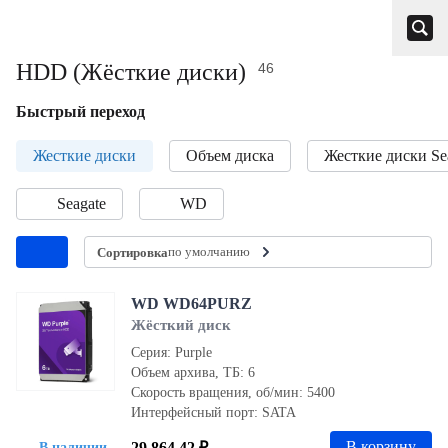
HDD (Жёсткие диски)
46
Быстрый переход
Жесткие диски
Объем диска
Жесткие диски Se
Seagate
WD
по умолчанию
Сортировка
WD WD64PURZ
Жёсткий диск
Серия: Purple
Объем архива, ТБ: 6
Скорость вращения, об/мин: 5400
Интерфейсный порт: SATA
В корзину
29 864.42 ₽
В наличии