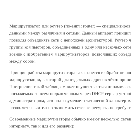
Маршрутизатор или роутер (по-англ.: router) — специализир
данными между различными сетями. Данный аппарат принципиа
позволяя объединять сети с непохожей архитектурой. Роутер 
группы компьютеров, объединенных в одну или несколько сете
возник с изобретением маршрутизаторов, позволивших объед
между собой.
Принцип работы маршрутизатора заключается в обработке ин
маршрутизации, в которой для отдельных адресов чётко пропи
Построение такой таблицы может осуществляться динамически
посылаемых ко всем подключенным через DHCP-сервер устро
администратором, что подразумевает статический характер 
позволяет значительно экономить сетевые ресурсы, но требуе
Современные маршрутизаторы обычно имеют несколько сетевы
интернету, так и для его раздачи):