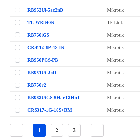
RB952Ui-5ac2nD
Mikrotik
TL-WR840N
TP-Link
RB760iGS
Mikrotik
CRS112-8P-4S-IN
Mikrotik
RB960PGS-PB
Mikrotik
RB951Ui-2nD
Mikrotik
RB750r2
Mikrotik
RB962UiGS-5HacT2HnT
Mikrotik
CRS317-1G-16S+RM
Mikrotik
1
2
3