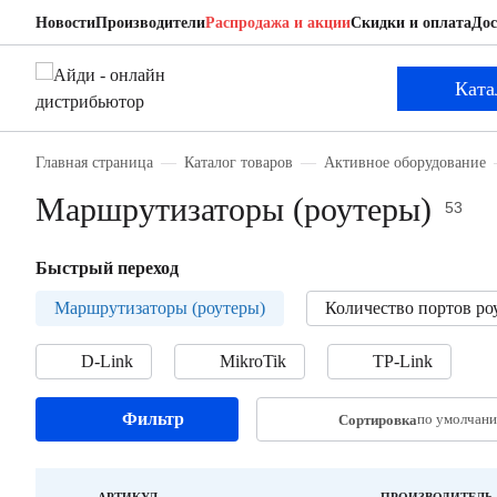
Новости
Производители
Распродажа и акции
Скидки и оплата
Дос
Ката
Главная страница
Каталог товаров
Активное оборудование
Маршрутизаторы (роутеры)
53
Быстрый переход
Маршрутизаторы (роутеры)
Количество портов ро
D-Link
MikroTik
TP-Link
Фильтр
по умолчан
Сортировка