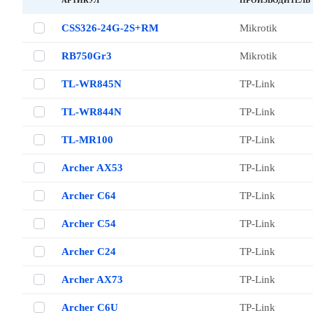
АРТИКУЛ
ПРОИЗВОДИТЕЛЬ
CSS326-24G-2S+RM
Mikrotik
RB750Gr3
Mikrotik
TL-WR845N
TP-Link
TL-WR844N
TP-Link
TL-MR100
TP-Link
Archer AX53
TP-Link
Archer C64
TP-Link
Archer C54
TP-Link
Archer C24
TP-Link
Archer AX73
TP-Link
Archer C6U
TP-Link