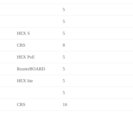
5
5
HEX S
5
CRS
8
HEX PoE
5
RouterBOARD
5
HEX lite
5
5
CRS
16