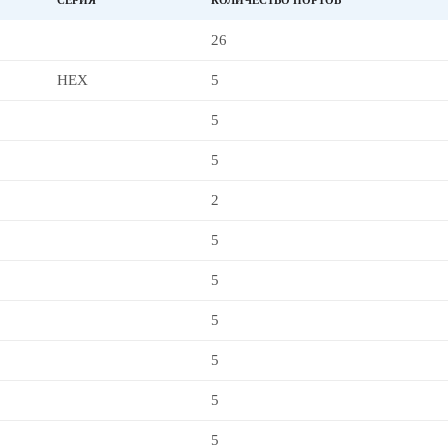
СЕРИЯ
КОЛИЧЕСТВО ПОРТОВ
26
HEX
5
5
5
2
5
5
5
5
5
5