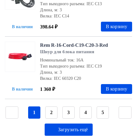
Тип выходного разъема: IEC С13
Длина, м: 3
Вилка: IEC С14
В корзину
398.64 ₽
В наличии
Rem R-16-Cord-C19-C20-3-Red
Шнур для блока питания
Номинальный ток: 16А
Тип выходного разъема: IEC С19
Длина, м: 3
Вилка: IEC 60320 С20
В корзину
1 360 ₽
В наличии
1
2
3
4
5
Загрузить ещё