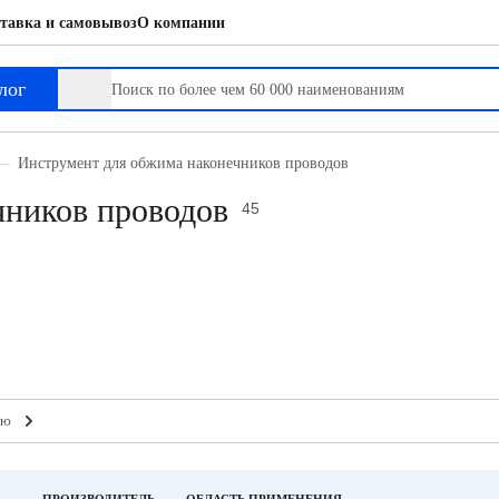
тавка и самовывоз
О компании
лог
Инструмент для обжима наконечников проводов
чников проводов
45
ию