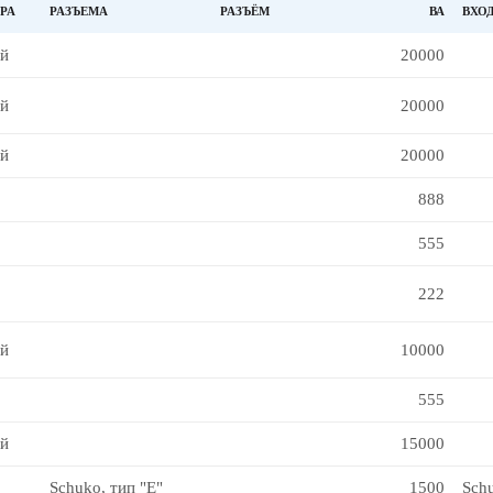
РА
РАЗЪЕМА
РАЗЪЁМ
ВА
ВХО
й
20000
й
20000
й
20000
888
555
222
й
10000
555
й
15000
Schuko, тип "Е"
1500
Sch