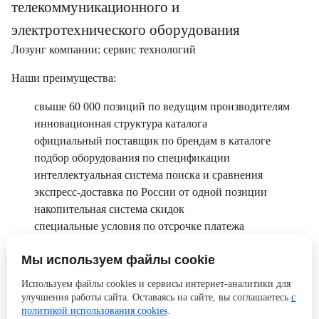
телекоммуникационного и
электротехнического оборудования
Лозунг компании: сервис технологий
Наши преимущества:
свыше 60 000 позиций по ведущим производителям
инновационная структура каталога
официальный поставщик по брендам в каталоге
подбор оборудования по спецификации
интеллектуальная система поиска и сравнения
экспресс-доставка по России от одной позиции
накопительная система скидок
специальные условия по отсрочке платежа
профессиональные консультации
Мы используем файлы cookie
АйДи — B2B система и интернет-магазин в одном.
Используем файлы cookies и сервисы интернет-аналитики для
улучшения работы сайта. Оставаясь на сайте, вы соглашаетесь
с
Оставайтесь с нами, размещайте заказ сегодня!
политикой использования cookies
.
Команда АйДи