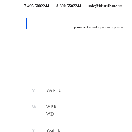
+7 495 5002244
8 800 5502244
sale@idistribute.ru
Сравнить
Войти
Избранное
Корзина
VARTU
WBR
WD
Yealink