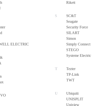
ch
Rikett
N
SC&T
Seagate
ter
Security Force
nd
SILART
Simon
WELL ELECTRIC
Simply Connect
STEGO
Systeme Electric
ik
A
Tezter
TP-Link
n
TWT
ax
Ubiquiti
OVO
UNISPLIT
Uniview