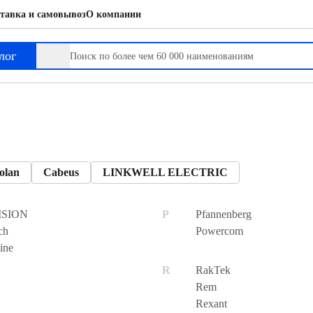
тавка и самовывоз
О компании
лог
olan
Cabeus
LINKWELL ELECTRIC
ISION
Pfannenberg
ch
Powercom
ine
RakTek
Rem
Rexant