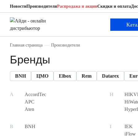
Новости
Производители
Распродажа и акции
Скидки и оплата
Дос
Ката
Главная страница
Производители
Бренды
BNH
ЦМО
Elbox
Rem
Datarex
Eur
AccordTec
HIKV
APC
HiWat
Aten
Hyperl
BNH
IEK
iFlow