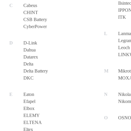
Ilsinte
Cabeus
IPPO
CHINT
ITK
CSB Battery
CyberPower
Lanmas
Legra
D-Link
Leoch
Dahua
LINK
Datarex
Delta
Delta Battery
Mikrot
DKC
MOX
Eaton
Nikola
Efapel
Nikom
Elbox
ELEMY
OSN
ELTENA
Eltex