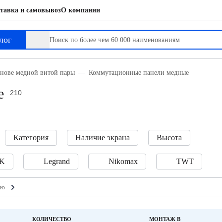
тавка и самовывоз
О компании
лог
снове медной витой пары
Коммутационные панели медные
е
210
Категория
Наличие экрана
Высота
TK
Legrand
Nikomax
TWT
ию
КОЛИЧЕСТВО
МОНТАЖ В