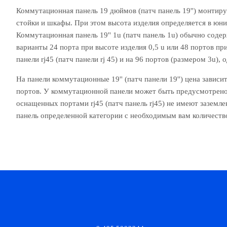
Коммутационная панель 19 дюймов (патч панель 19'') монтир
стойки и шкафы. При этом высота изделия определяется в юнит
Коммутационная панель 19'' 1u (патч панель 1u) обычно соде
варианты 24 порта при высоте изделия 0,5 u или 48 портов п
панели rj45 (патч панели rj 45) и на 96 портов (размером 3u),
На панели коммутационные 19'' (патч панели 19'') цена зависи
портов. У коммутационной панели может быть предусмотрено 
оснащенных портами rj45 (патч панель rj45) не имеют зазем
панель определенной категории с необходимым вам количество