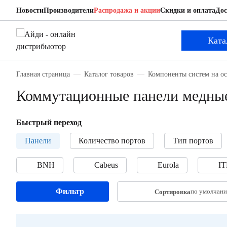
Новости
Производители
Распродажа и акции
Скидки и оплата
Дос
Ката
Главная страница
Каталог товаров
Компоненты систем на о
Коммутационные панели медны
Быстрый переход
Панели
Количество портов
Тип портов
BNH
Cabeus
Eurola
I
Фильтр
по умолчан
Сортировка