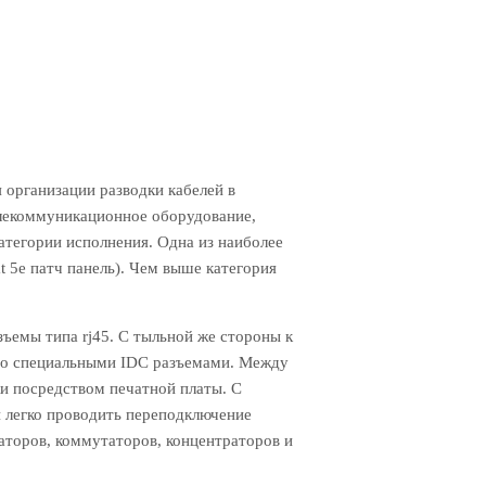
 организации разводки кабелей в
елекоммуникационное оборудование,
категории исполнения. Одна из наиболее
 5e патч панель). Чем выше категория
емы типа rj45. С тыльной же стороны к
со специальными IDC разъемами. Между
ки посредством печатной платы. С
 легко проводить переподключение
аторов, коммутаторов, концентраторов и