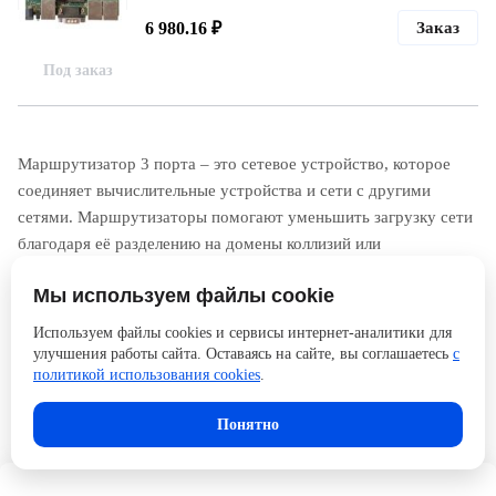
6 980.16 ₽
Заказ
Под заказ
Маршрутизатор 3 порта – это сетевое устройство, которое
соединяет вычислительные устройства и сети с другими
сетями. Маршрутизаторы помогают уменьшить загрузку сети
благодаря её разделению на домены коллизий или
широковещательные домены, а также благодаря фильтрации
Мы используем файлы cookie
пакетов. Роутеры значительно различаются по ёмкости портов.
Маршрутизатор на 3 порта является достаточно
Используем файлы cookies и сервисы интернет-аналитики для
востребованным.
улучшения работы сайта. Оставаясь на сайте, вы соглашаетесь
с
политикой использования cookies
.
Понятно