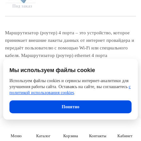
Под заказ
Маршрутизатор (роутер) 4 порта – это устройство, которое
принимает внешние пакеты данных от интернет провайдера и
передаёт пользователю с помощью Wi-Fi или специального
кабеля. Маршрутизатор (роутер) ethernet 4 порта
осуществляет свой функционал с помощью таблицы
Мы используем файлы cookie
маршрутизации. Для принятия решений о пересылке пакетов
используется информация о топологии сети и определённые
Используем файлы cookies и сервисы интернет-аналитики для
правила, заданные администратором.
улучшения работы сайта. Оставаясь на сайте, вы соглашаетесь
с
политикой использования cookies
.
Понятно
Меню
Каталог
Корзина
Контакты
Кабинет