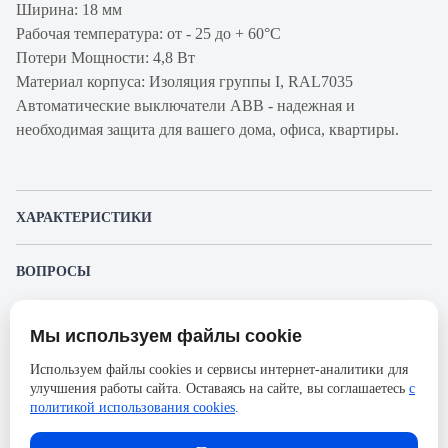
Ширина: 18 мм
Рабочая температура: от - 25 до + 60°С
Потери Мощности: 4,8 Вт
Материал корпуса: Изоляция группы I, RAL7035
Автоматические выключатели ABB - надежная и
необходимая защита для вашего дома, офиса, квартиры.
ХАРАКТЕРИСТИКИ
Артикул производителя
2CDS251001R0404
ВОПРОСЫ
Продукт
Автоматический
К этому товару еще никто не задал вопрос. Будьте первым!
выключатель
Мы используем файлы cookie
Представленные изображения и характеристики могут отличаться от реального
Производитель
ABB
Задать вопрос о товаре
внешнего вида товара. Комплектация также может быть изменена производителем
Используем файлы cookies и сервисы интернет-аналитики для
без предварительного уведомления. Компания АйДистрибьют не несёт
Серия
S200
улучшения работы сайта. Оставаясь на сайте, вы соглашаетесь
с
ответственности в случае не соответствия текущей модели товаров фотографиям,
Пожалуйста,
авторизуйтесь
, чтобы иметь
размещённым в карточке товара.
политикой использования cookies
.
Номинальный ток
40А
возможность оставлять вопросы.
Напряжение, В
230