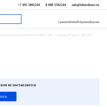
+7 495 5002244
8 800 5502244
sale@idistribute.ru
3 363 ₽
В корзину
Сравнить
Войти
Избранное
Корзина
матический выключатель ABB S200, 1 модуль, D класс, 1P, 10А,
 или не поставляется
логи