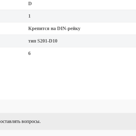
D
1
Крепится на DIN-рейку
тип S201-D10
6
 оставлять вопросы.