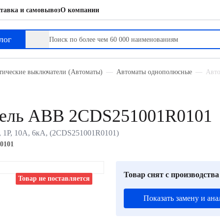
тавка и самовывоз
О компании
лог
тические выключатели (Автоматы)
Автоматы однополюсные
Авто
тель ABB 2CDS251001R0101
 1P, 10А, 6кА, (2CDS251001R0101)
0101
Товар снят с производства
Товар не поставляется
Показать замену и ана