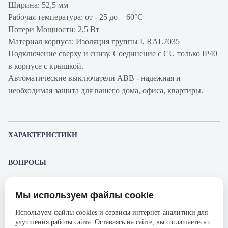
Ширина: 52,5 мм
Рабочая температура: от - 25 до + 60°С
Потери Мощности: 2,5 Вт
Материал корпуса: Изоляция группы I, RAL7035
Подключение сверху и снизу. Соединение с CU только IP40
в корпусе с крышкой.
Автоматические выключатели ABB - надежная и
необходимая защита для вашего дома, офиса, квартиры.
ХАРАКТЕРИСТИКИ
Артикул производителя
2CDS271006R0164
ВОПРОСЫ
Продукт
Автоматический
К этому товару еще никто не задал вопрос. Будьте первым!
выключатель
Мы используем файлы cookie
Представленные изображения и характеристики могут отличаться от реального
Производитель
ABB
Задать вопрос о товаре
внешнего вида товара. Комплектация также может быть изменена производителем
Используем файлы cookies и сервисы интернет-аналитики для
без предварительного уведомления. Компания АйДистрибьют не несёт
Серия
S200MT
улучшения работы сайта. Оставаясь на сайте, вы соглашаетесь
с
ответственности в случае не соответствия текущей модели товаров фотографиям,
Пожалуйста,
авторизуйтесь
, чтобы иметь