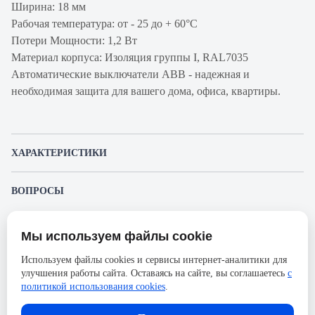
Ширина: 18 мм
Рабочая температура: от - 25 до + 60°С
Потери Мощности: 1,2 Вт
Материал корпуса: Изоляция группы I, RAL7035
Автоматические выключатели ABB - надежная и
необходимая защита для вашего дома, офиса, квартиры.
ХАРАКТЕРИСТИКИ
Артикул производителя
2CCS571001R0105
ВОПРОСЫ
Продукт
Автоматический
К этому товару еще никто не задал вопрос. Будьте первым!
выключатель
Мы используем файлы cookie
Представленные изображения и характеристики могут отличаться от реального
Производитель
ABB
Задать вопрос о товаре
внешнего вида товара. Комплектация также может быть изменена производителем
Используем файлы cookies и сервисы интернет-аналитики для
без предварительного уведомления. Компания АйДистрибьют не несёт
Серия
S401M
улучшения работы сайта. Оставаясь на сайте, вы соглашаетесь
с
ответственности в случае не соответствия текущей модели товаров фотографиям,
Пожалуйста,
авторизуйтесь
, чтобы иметь
размещённым в карточке товара.
политикой использования cookies
.
Номинальный ток
10А
возможность оставлять вопросы.
Напряжение, В
230