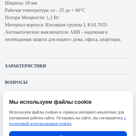
Ширина: 18 мм
Рабочая температура: от - 25 до + 60°С
Потери Мощности: 1,2 Вт
Материал корпуса: Изоляция группы I, RAL7035
Автоматические выключатели ABB - надежная и
необходимая защита для вашего дома, офиса, квартиры.
ХАРАКТЕРИСТИКИ
Артикул производителя
2CCS571001R0101
ВОПРОСЫ
Продукт
Автоматический
К этому товару еще никто не задал вопрос. Будьте первым!
выключатель
Мы используем файлы cookie
Представленные изображения и характеристики могут отличаться от реального
Производитель
ABB
Задать вопрос о товаре
внешнего вида товара. Комплектация также может быть изменена производителем
Используем файлы cookies и сервисы интернет-аналитики для
без предварительного уведомления. Компания АйДистрибьют не несёт
Серия
S401M
улучшения работы сайта. Оставаясь на сайте, вы соглашаетесь
с
ответственности в случае не соответствия текущей модели товаров фотографиям,
Пожалуйста,
авторизуйтесь
, чтобы иметь
размещённым в карточке товара.
политикой использования cookies
.
Номинальный ток
10А
возможность оставлять вопросы.
Напряжение, В
230