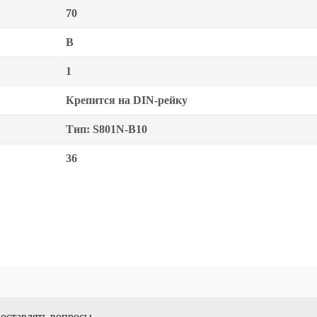
70
B
1
Крепится на DIN-рейку
Тип: S801N-B10
36
 оставлять вопросы.