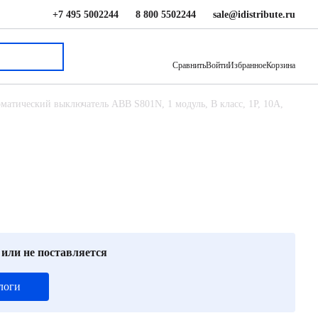
+7 495 5002244
8 800 5502244
sale@idistribute.ru
12 542 ₽
В корзину
Сравнить
Войти
Избранное
Корзина
матический выключатель ABB S801N, 1 модуль, B класс, 1P, 10А,
 или не поставляется
логи