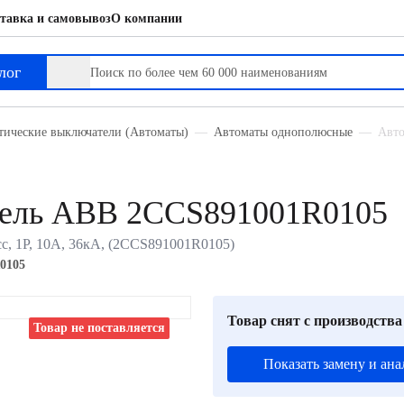
тавка и самовывоз
О компании
лог
тические выключатели (Автоматы)
Автоматы однополюсные
Авто
тель ABB 2CCS891001R0105
с, 1P, 10А, 36кА, (2CCS891001R0105)
0105
Товар снят с производства
Товар не поставляется
Показать замену и ана