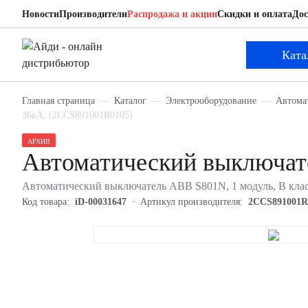
Новости
Производители
Распродажа и акции
Скидки и оплата
Дос
ABB 2CCS891001R0105
Автоматический выключатель
Ката
Главная страница
Каталог
Электрооборудование
Автома
36кА, (2CCS891001R0105)
АРХИВ
Автоматический выключа
Автоматический выключатель ABB S801N, 1 модуль, B клас
Код товара:
iD-00031647
Артикул производителя:
2CCS891001R