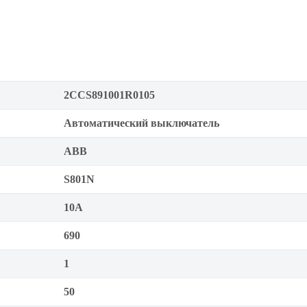
2CCS891001R0105
Автоматический выключатель
ABB
S801N
10А
690
1
50