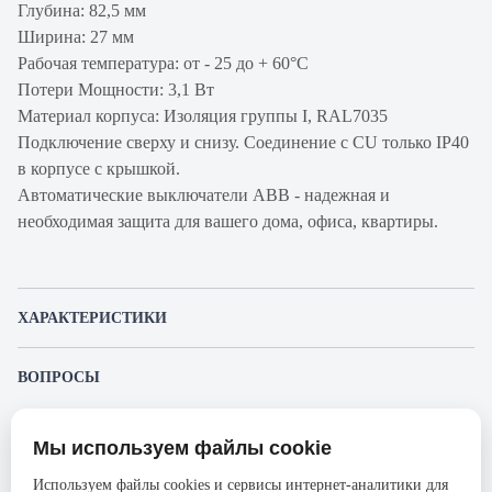
Глубина: 82,5 мм
Ширина: 27 мм
Рабочая температура: от - 25 до + 60°С
Потери Мощности: 3,1 Вт
Материал корпуса: Изоляция группы I, RAL7035
Подключение сверху и снизу. Соединение с CU только IP40
в корпусе с крышкой.
Автоматические выключатели ABB - надежная и
необходимая защита для вашего дома, офиса, квартиры.
ХАРАКТЕРИСТИКИ
Артикул производителя
2CCS891001R0165
ВОПРОСЫ
Продукт
Автоматический
К этому товару еще никто не задал вопрос. Будьте первым!
выключатель
Мы используем файлы cookie
Представленные изображения и характеристики могут отличаться от реального
Производитель
ABB
Задать вопрос о товаре
внешнего вида товара. Комплектация также может быть изменена производителем
Используем файлы cookies и сервисы интернет-аналитики для
без предварительного уведомления. Компания АйДистрибьют не несёт