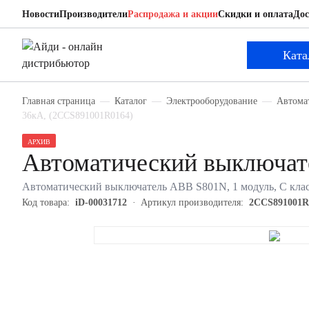
Новости
Производители
Распродажа и акции
Скидки и оплата
Дос
ABB 2CCS891001R0164
Автоматический выключатель
Ката
Главная страница
Каталог
Электрооборудование
Автома
36кА, (2CCS891001R0164)
АРХИВ
Автоматический выключа
Автоматический выключатель ABB S801N, 1 модуль, C клас
Код товара:
iD-00031712
Артикул производителя:
2CCS891001R