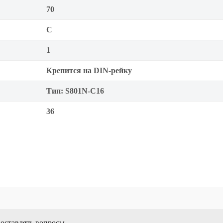
70
C
1
Крепится на DIN-рейку
Тип: S801N-С16
36
 оставлять вопросы.