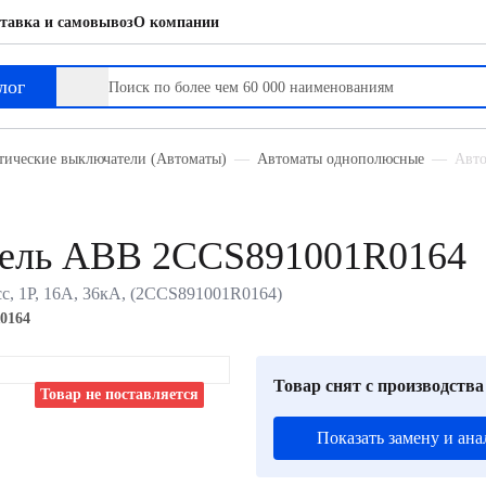
тавка и самовывоз
О компании
лог
тические выключатели (Автоматы)
Автоматы однополюсные
Авто
тель ABB 2CCS891001R0164
с, 1P, 16А, 36кА, (2CCS891001R0164)
0164
Товар снят с производства
Товар не поставляется
Показать замену и ана