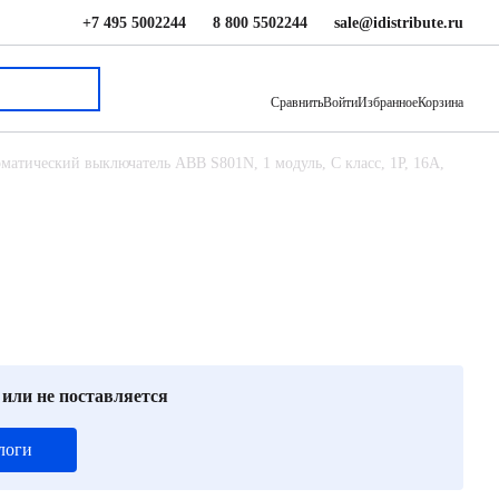
+7 495 5002244
8 800 5502244
sale@idistribute.ru
9 188 ₽
В корзину
Сравнить
Войти
Избранное
Корзина
матический выключатель ABB S801N, 1 модуль, C класс, 1P, 16А,
 или не поставляется
логи