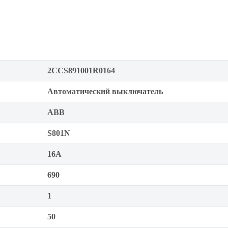
2CCS891001R0164
Автоматический выключатель
ABB
S801N
16А
690
1
50