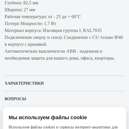
Глубина: 82,5 мм
Ширина: 27 мм
Рабочая температура: от - 25 до + 60°С
Потери Мощности: 1.7 Вт
Материал корпуса: Изоляция группы I, RAL7035
Подключение сверху и снизу. Соединение с CU только IP40
в корпусе с крышкой.
Автоматические выключатели ABB - надежная и
необходимая защита для вашего дома, офиса, квартиры.
ХАРАКТЕРИСТИКИ
Артикул производителя
2CCS861001R0064
ВОПРОСЫ
Продукт
Автоматический
К этому товару еще никто не задал вопрос. Будьте первым!
выключатель
Мы используем файлы cookie
Представленные изображения и характеристики могут отличаться от реального
Производитель
ABB
Задать вопрос о товаре
внешнего вида товара. Комплектация также может быть изменена производителем
Используем файлы cookies и сервисы интернет-аналитики для
без предварительного уведомления. Компания АйДистрибьют не несёт