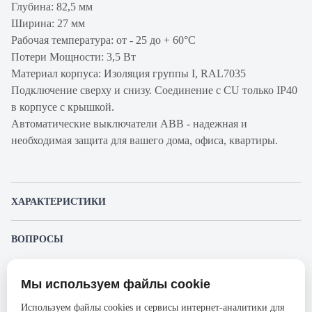
Глубина: 82,5 мм
Ширина: 27 мм
Рабочая температура: от - 25 до + 60°С
Потери Мощности: 3,5 Вт
Материал корпуса: Изоляция группы I, RAL7035
Подключение сверху и снизу. Соединение с CU только IP40
в корпусе с крышкой.
Автоматические выключатели ABB - надежная и
необходимая защита для вашего дома, офиса, квартиры.
ХАРАКТЕРИСТИКИ
Артикул производителя
2CCS861001R0467
ВОПРОСЫ
Продукт
Автоматический
К этому товару еще никто не задал вопрос. Будьте первым!
выключатель
Мы используем файлы cookie
Представленные изображения и характеристики могут отличаться от реального
Производитель
ABB
Задать вопрос о товаре
внешнего вида товара. Комплектация также может быть изменена производителем
Используем файлы cookies и сервисы интернет-аналитики для
без предварительного уведомления. Компания АйДистрибьют не несёт