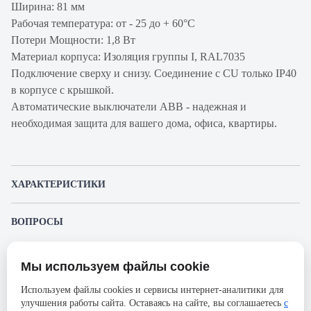
Ширина: 81 мм
Рабочая температура: от - 25 до + 60°С
Потери Мощности: 1,8 Вт
Материал корпуса: Изоляция группы I, RAL7035
Подключение сверху и снизу. Соединение с CU только IP40
в корпусе с крышкой.
Автоматические выключатели ABB - надежная и
необходимая защита для вашего дома, офиса, квартиры.
ХАРАКТЕРИСТИКИ
Артикул производителя
2CCS863001R0067
ВОПРОСЫ
Продукт
Автоматический
К этому товару еще никто не задал вопрос. Будьте первым!
выключатель
Мы используем файлы cookie
Представленные изображения и характеристики могут отличаться от реального
Производитель
ABB
Задать вопрос о товаре
внешнего вида товара. Комплектация также может быть изменена производителем
Используем файлы cookies и сервисы интернет-аналитики для
без предварительного уведомления. Компания АйДистрибьют не несёт
Серия
S803S
улучшения работы сайта. Оставаясь на сайте, вы соглашаетесь
с
ответственности в случае не соответствия текущей модели товаров фотографиям,
Пожалуйста,
авторизуйтесь
, чтобы иметь