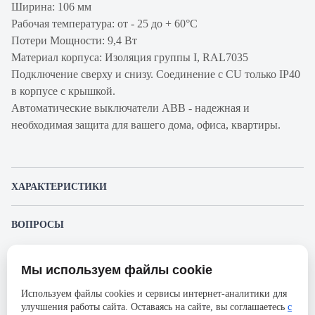
Ширина: 106 мм
Рабочая температура: от - 25 до + 60°С
Потери Мощности: 9,4 Вт
Материал корпуса: Изоляция группы I, RAL7035
Подключение сверху и снизу. Соединение с CU только IP40
в корпусе с крышкой.
Автоматические выключатели ABB - надежная и
необходимая защита для вашего дома, офиса, квартиры.
ХАРАКТЕРИСТИКИ
Артикул производителя
2CCS894001R0845
ВОПРОСЫ
Продукт
Автоматический
К этому товару еще никто не задал вопрос. Будьте первым!
выключатель
Мы используем файлы cookie
Представленные изображения и характеристики могут отличаться от реального
Производитель
ABB
Задать вопрос о товаре
внешнего вида товара. Комплектация также может быть изменена производителем
Используем файлы cookies и сервисы интернет-аналитики для
без предварительного уведомления. Компания АйДистрибьют не несёт
Серия
S804N
улучшения работы сайта. Оставаясь на сайте, вы соглашаетесь
с
ответственности в случае не соответствия текущей модели товаров фотографиям,
Пожалуйста,
авторизуйтесь
, чтобы иметь