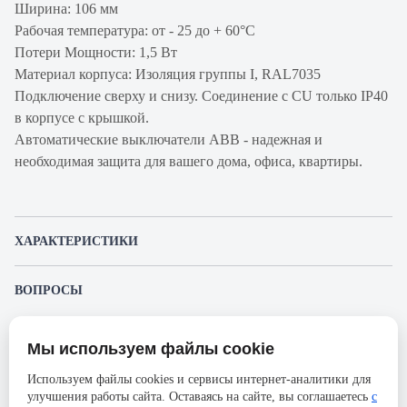
Ширина: 106 мм
Рабочая температура: от - 25 до + 60°С
Потери Мощности: 1,5 Вт
Материал корпуса: Изоляция группы I, RAL7035
Подключение сверху и снизу. Соединение с CU только IP40
в корпусе с крышкой.
Автоматические выключатели ABB - надежная и
необходимая защита для вашего дома, офиса, квартиры.
ХАРАКТЕРИСТИКИ
Артикул производителя
2CCS864001R0101
ВОПРОСЫ
Продукт
Автоматический
К этому товару еще никто не задал вопрос. Будьте первым!
выключатель
Мы используем файлы cookie
Представленные изображения и характеристики могут отличаться от реального
Производитель
ABB
Задать вопрос о товаре
внешнего вида товара. Комплектация также может быть изменена производителем
Используем файлы cookies и сервисы интернет-аналитики для
без предварительного уведомления. Компания АйДистрибьют не несёт
Серия
S804S
улучшения работы сайта. Оставаясь на сайте, вы соглашаетесь
с
ответственности в случае не соответствия текущей модели товаров фотографиям,
Пожалуйста,
авторизуйтесь
, чтобы иметь