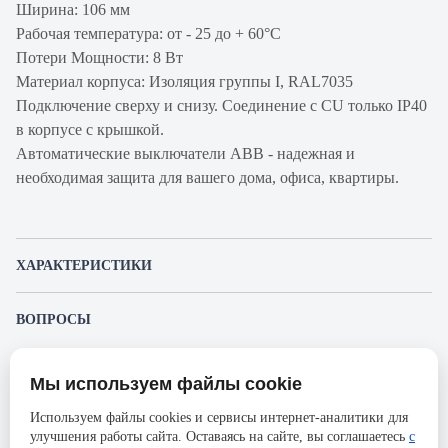
Ширина: 106 мм
Рабочая температура: от - 25 до + 60°С
Потери Мощности: 8 Вт
Материал корпуса: Изоляция группы I, RAL7035
Подключение сверху и снизу. Соединение с CU только IP40
в корпусе с крышкой.
Автоматические выключатели ABB - надежная и
необходимая защита для вашего дома, офиса, квартиры.
ХАРАКТЕРИСТИКИ
Артикул производителя
2CCS864001R1135
ВОПРОСЫ
Продукт
Автоматический
К этому товару еще никто не задал вопрос. Будьте первым!
выключатель
Мы используем файлы cookie
Представленные изображения и характеристики могут отличаться от реального
Производитель
ABB
Задать вопрос о товаре
внешнего вида товара. Комплектация также может быть изменена производителем
Используем файлы cookies и сервисы интернет-аналитики для
без предварительного уведомления. Компания АйДистрибьют не несёт
Серия
S804S
улучшения работы сайта. Оставаясь на сайте, вы соглашаетесь
с
ответственности в случае не соответствия текущей модели товаров фотографиям,
Пожалуйста,
авторизуйтесь
, чтобы иметь