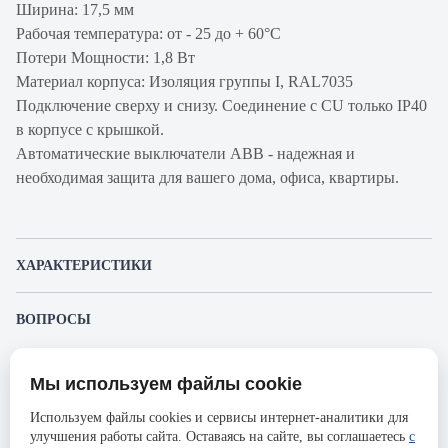
Ширина: 17,5 мм
Рабочая температура: от - 25 до + 60°С
Потери Мощности: 1,8 Вт
Материал корпуса: Изоляция группы I, RAL7035
Подключение сверху и снизу. Соединение с CU только IP40
в корпусе с крышкой.
Автоматические выключатели ABB - надежная и
необходимая защита для вашего дома, офиса, квартиры.
ХАРАКТЕРИСТИКИ
Артикул производителя
2CDS241001R0164
ВОПРОСЫ
Продукт
Автоматический
К этому товару еще никто не задал вопрос. Будьте первым!
выключатель
Мы используем файлы cookie
Представленные изображения и характеристики могут отличаться от реального
Производитель
ABB
Задать вопрос о товаре
внешнего вида товара. Комплектация также может быть изменена производителем
Используем файлы cookies и сервисы интернет-аналитики для
без предварительного уведомления. Компания АйДистрибьют не несёт
Серия
SH200L
улучшения работы сайта. Оставаясь на сайте, вы соглашаетесь
с
ответственности в случае не соответствия текущей модели товаров фотографиям,
Пожалуйста,
авторизуйтесь
, чтобы иметь