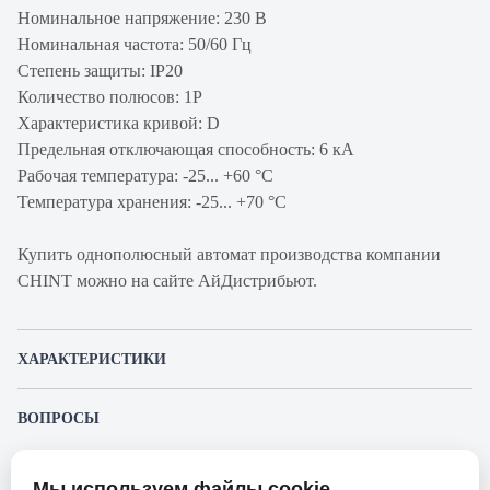
Номинальное напряжение: 230 В
Номинальная частота: 50/60 Гц
Степень защиты: IP20
Количество полюсов: 1P
Характеристика кривой: D
Предельная отключающая способность: 6 кА
Рабочая температура: -25... +60 °C
Температура хранения: -25... +70 °C
Купить однополюсный автомат производства компании
CHINT можно на сайте АйДистрибьют.
ХАРАКТЕРИСТИКИ
Артикул производителя
179628
ВОПРОСЫ
Продукт
Автоматический
К этому товару еще никто не задал вопрос. Будьте первым!
выключатель
Мы используем файлы cookie