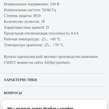
Номинальное напряжение: 230 В
Номинальная частота: 50/60 Гц
Степень защиты: IP20
Количество полюсов: 1P
Характеристика кривой: D
Предельная отключающая способность: 6 кА
Рабочая температура: -25... +60 °C
Температура хранения: -25... +70 °C
Купить однополюсный автомат производства компании
CHINT можно на сайте АйДистрибьют.
ХАРАКТЕРИСТИКИ
Артикул производителя
179633
ВОПРОСЫ
Продукт
Автоматический
К этому товару еще никто не задал вопрос. Будьте первым!
выключатель
Мы используем файлы cookie