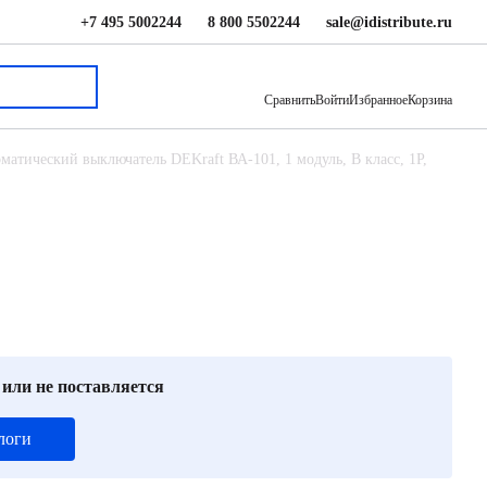
+7 495 5002244
8 800 5502244
sale@idistribute.ru
337 ₽
В корзину
Сравнить
Войти
Избранное
Корзина
матический выключатель DEKraft ВА-101, 1 модуль, B класс, 1P,
 или не поставляется
логи