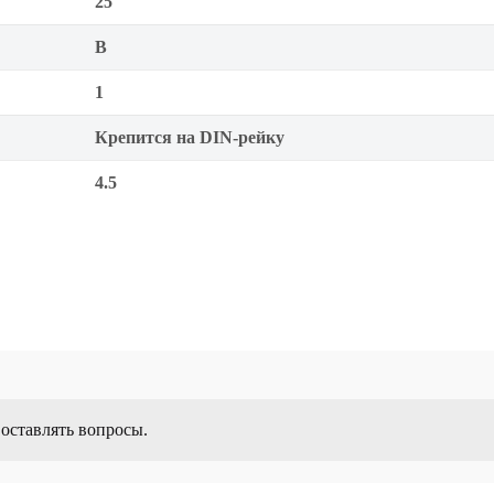
25
B
1
Крепится на DIN-рейку
4.5
 оставлять вопросы.