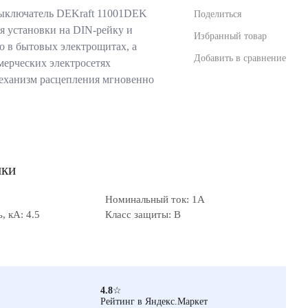
ыключатель DEKraft 11001DEK
Поделиться
я установки на DIN-рейку и
Избранный товар
о в бытовых электрощитах, а
Добавить в сравнение
ерческих электросетях
еханизм расцепления мгновенно
ики
Номинальный ток: 1А
 кА: 4.5
Класс защиты: B
4.8
☆
Рейтинг в Яндекс.Маркет