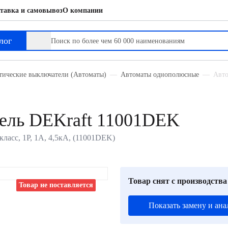
тавка и самовывоз
О компании
лог
тические выключатели (Автоматы)
Автоматы однополюсные
Авто
ель DEKraft 11001DEK
ласс, 1P, 1А, 4,5кА, (11001DEK)
Товар снят с производства
Товар не поставляется
Показать замену и ана