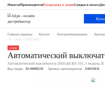
Новости
Производители
Распродажа и акции
Скидки и оплата
Дос
DEKraft 11001DEK
Автоматический выключатель
Ката
Главная страница
Каталог
Электрооборудование
Автома
1А, 4,5кА, (11001DEK)
АРХИВ
Автоматический выключат
Автоматический выключатель DEKraft ВА-101, 1 модуль, B к
Код товара:
iD-00088230
Артикул производителя:
11001DEK