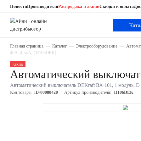
Новости
Производители
Распродажа и акции
Скидки и оплата
Дос
DEKraft 11106DEK
Автоматический выключатель
Ката
Главная страница
Каталог
Электрооборудование
Автома
40А, 4,5кА, (11106DEK)
АРХИВ
Автоматический выключат
Автоматический выключатель DEKraft ВА-101, 1 модуль, D к
Код товара:
iD-00088420
Артикул производителя:
11106DEK