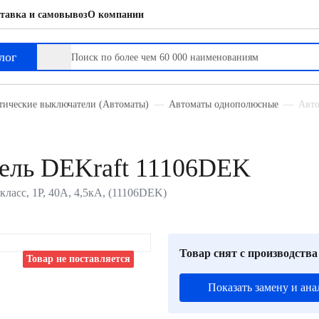
тавка и самовывоз
О компании
лог
тические выключатели (Автоматы)
Автоматы однополюсные
Авто
ель DEKraft 11106DEK
ласс, 1P, 40А, 4,5кА, (11106DEK)
Товар снят с производства
Товар не поставляется
Показать замену и ана