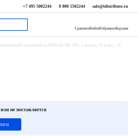
+7 495 5002244
8 800 5502244
sale@idistribute.ru
301 ₽
В корзину
Сравнить
Войти
Избранное
Корзина
матический выключатель DEKraft ВА-101, 1 модуль, D класс, 1P,
 или не поставляется
логи