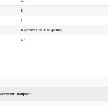
25
D
1
Крепится на DIN-рейку
4.5
 оставлять вопросы.