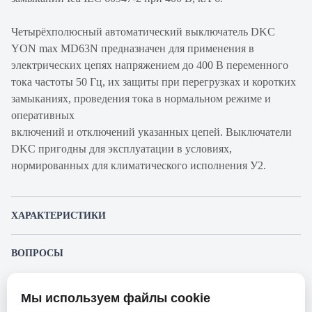
Четырёхполюсный автоматический выключатель DKC
YON max MD63N предназначен для применения в
электрических цепях напряжением до 400 В переменного
тока частоты 50 Гц, их защиты при перегрузках и коротких
замыканиях, проведения тока в нормальном режиме и
оперативных
включений и отключений указанных цепей. Выключатели
DKC пригодны для эксплуатации в условиях,
нормированных для климатического исполнения У2.
ХАРАКТЕРИСТИКИ
Артикул производителя
MD63N-4PB40
ВОПРОСЫ
Продукт
Автоматический
К этому товару еще никто не задал вопрос. Будьте первым!
выключатель
Мы используем файлы cookie
Представленные изображения и характеристики могут отличаться от реального
Производитель
DKC
Задать вопрос о товаре