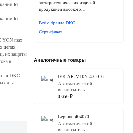
электротехнических изделий
кании Icu
продукцией высокого…
кании Icu
Всё о бренде DKC
Сертификат
C YON max
х цепях
ц, их защиты
Аналогичные товары
тока в
атели DKC
IEK AR-M10N-4-C016
ных для
Автоматический
выключатель
3 656 ₽
Legrand 404070
Автоматический
выключатель