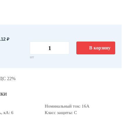
12 ₽
В корзину
шт
НДС 22%
ики
Номинальный ток: 16А
, кА: 6
Класс защиты: C