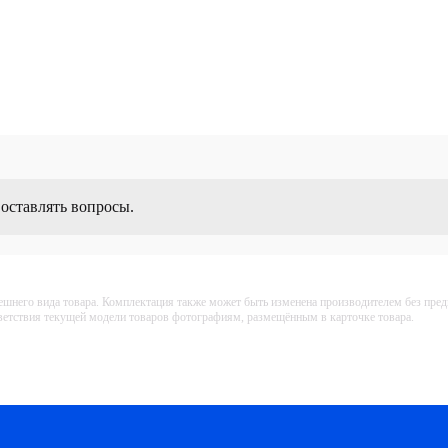
 оставлять вопросы.
ешнего вида товара. Комплектация также может быть изменена производителем без пре
тветствия текущей модели товаров фотографиям, размещённым в карточке товара.