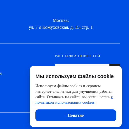
Москва,
ул. 7-я Кожуховская, д. 15, стр. 1
РАССЫЛКА НОВОСТЕЙ
я
Мы используем файлы cookie
Оформите подписку, чтобы быть в курсе
новинок от ведущих производителей и
Используем файлы cookies и сервисы
новостей АйДистрибьют
интернет-аналитики для улучшения работы
сайта. Оставаясь на сайте, вы соглашаетесь
с
политикой использования cookies
.
Понятно
Сделано с 🧠 в
UNITEDCODERS