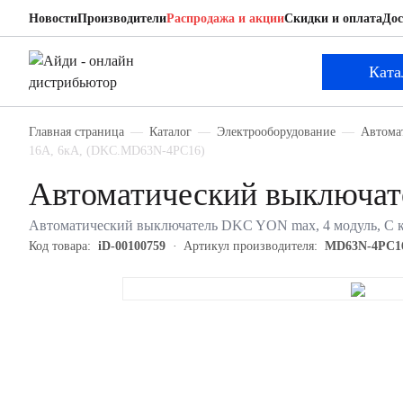
Новости
Производители
Распродажа и акции
Скидки и оплата
Дос
DKC MD63N-4PC16
Автоматический выключатель
Ката
Главная страница
Каталог
Электрооборудование
Автома
16А, 6кА, (DKC.MD63N-4PC16)
Автоматический выключа
Автоматический выключатель DKC YON max, 4 модуль, C к
Код товара:
iD-00100759
Артикул производителя:
MD63N-4PC1