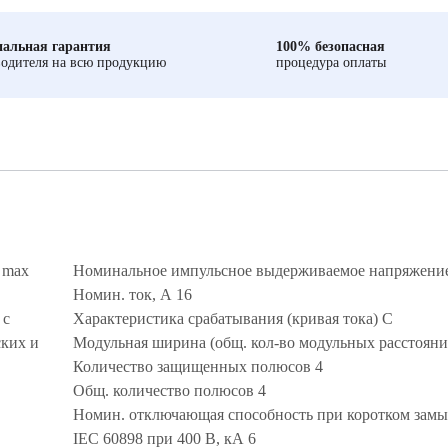
альная гарантия
100% безопасная
одителя на всю продукцию
процедура оплаты
 max
Номинальное импульсное выдерживаемое напряжение
Номин. ток, А 16
 с
Характеристика срабатывания (кривая тока) C
ких и
Модульная ширина (общ. кол-во модульных расстоян
Количество защищенных полюсов 4
Общ. количество полюсов 4
Номин. отключающая способность при коротком замы
IEC 60898 при 400 В, кА 6