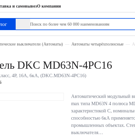
тавка и самовывоз
О компании
лог
тические выключатели (Автоматы)
Автоматы четырёхполюсные
А
тель DKC MD63N-4PC16
ласс, 4P, 16А, 6кА, (DKC.MD63N-4PC16)
6
Автоматический модульный 
max типа MD63N 4 полюса MD
характеристикой C, номиналь
способностью 6кА применяетс
промышленных объектах. Степ
выключателя…