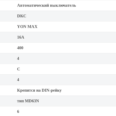
Автоматический выключатель
DKC
YON MAX
16А
400
4
C
4
Крепится на DIN-рейку
тип MD63N
6