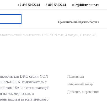
+7 495 5002244
8 800 5502244
sale@idistribute.ru
1 675.91 ₽
В корзину
Сравнить
Войти
Избранное
Корзина
втоматический выключатель DKC YON max, 4 модуль, C класс, 4P,
выключатель DKC серии YON
Поделиться
63N-4PC16. Выключатель с
Избранный товар
ный ток 16А и с отключающей
Добавить в сравнение
я на коммерческих и
ень защиты автоматического