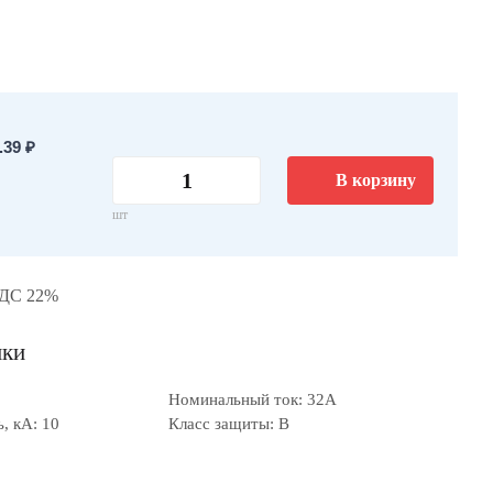
39 ₽
В корзину
шт
НДС 22%
ики
Номинальный ток: 32А
, кА: 10
Класс защиты: B