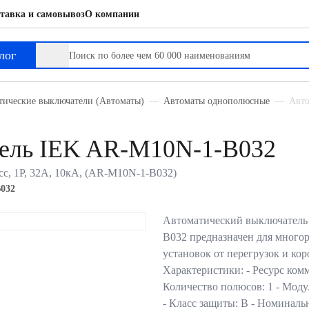
тавка и самовывоз
О компании
лог
тические выключатели (Автоматы)
Автоматы однополюсные
Авто
тель IEK AR-M10N-1-B032
с, 1P, 32А, 10кА, (AR-M10N-1-B032)
032
Автоматический выключател
B032 предназначен для много
установок от перегрузок и ко
Характеристики: - Ресурс ком
Количество полюсов: 1 - Моду
- Класс защиты: В - Номина