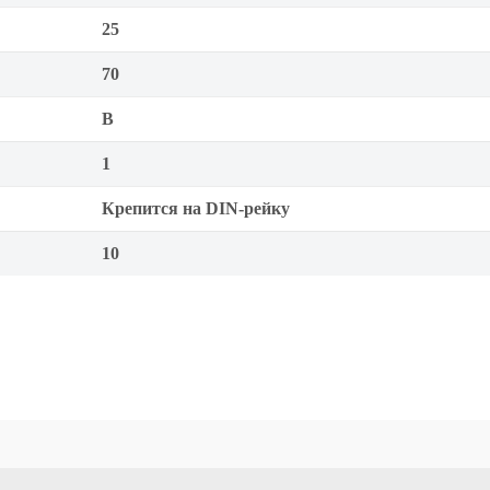
25
70
B
1
Крепится на DIN-рейку
10