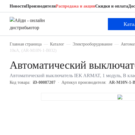
Новости
Производители
Распродажа и акции
Скидки и оплата
Дос
IEK AR-M10N-1-B032
Автоматический выключатель
Ката
Главная страница
Каталог
Электрооборудование
Автома
10кА, (AR-M10N-1-B032)
Автоматический выключа
Автоматический выключатель IEK ARMAT, 1 модуль, B клас
Код товара:
iD-00087207
Артикул производителя:
AR-M10N-1-B