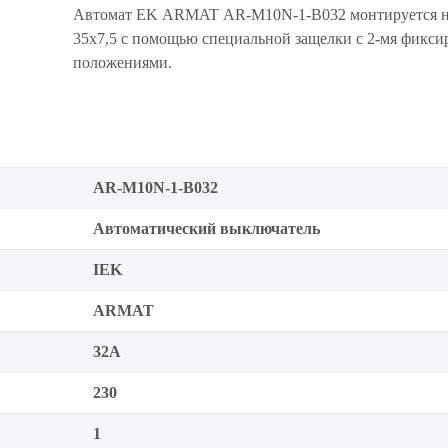
Автомат EK ARMAT AR-M10N-1-B032 монтируется н
35x7,5 с помощью специальной защелки с 2-мя фикс
положениями.
AR-M10N-1-B032
Автоматический выключатель
IEK
ARMAT
32А
230
1