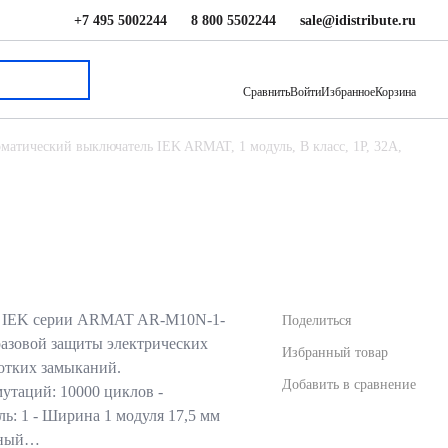
+7 495 5002244
8 800 5502244
sale@idistribute.ru
884 ₽
В корзину
Сравнить
Войти
Избранное
Корзина
матический выключатель IEK ARMAT, 1 модуль, B класс, 1P, 32А,
ь IEK серии ARMAT AR-M10N-1-
Поделиться
разовой защиты электрических
Избранный товар
ротких замыканий.
Добавить в сравнение
мутаций: 10000 циклов -
ль: 1 - Ширина 1 модуля 17,5 мм
льный…