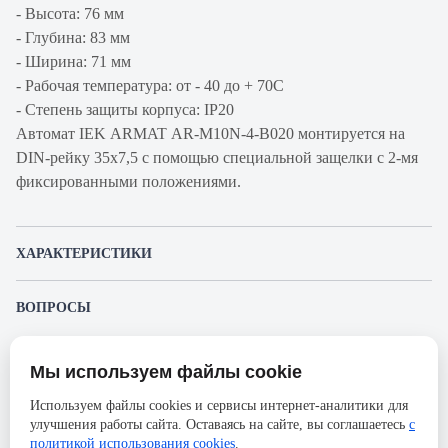
- Высота: 76 мм
- Глубина: 83 мм
- Ширина: 71 мм
- Рабочая температура: от - 40 до + 70С
- Степень защиты корпуса: IP20
Автомат IEK ARMAT AR-M10N-4-B020 монтируется на
DIN-рейку 35x7,5 с помощью специальной защелки с 2-мя
фиксированными положениями.
ХАРАКТЕРИСТИКИ
Артикул производителя
AR-M10N-4-B020
ВОПРОСЫ
Продукт
Автоматический
К этому товару еще никто не задал вопрос. Будьте первым!
выключатель
Мы используем файлы cookie
Представленные изображения и характеристики могут отличаться от реального
Производитель
IEK
Задать вопрос о товаре
внешнего вида товара. Комплектация также может быть изменена производителем
Используем файлы cookies и сервисы интернет-аналитики для
без предварительного уведомления. Компания АйДистрибьют не несёт
Серия
ARMAT
улучшения работы сайта. Оставаясь на сайте, вы соглашаетесь
с
ответственности в случае не соответствия текущей модели товаров фотографиям,
Пожалуйста,
авторизуйтесь
, чтобы иметь
размещённым в карточке товара.
политикой использования cookies
.
Номинальный ток
20А