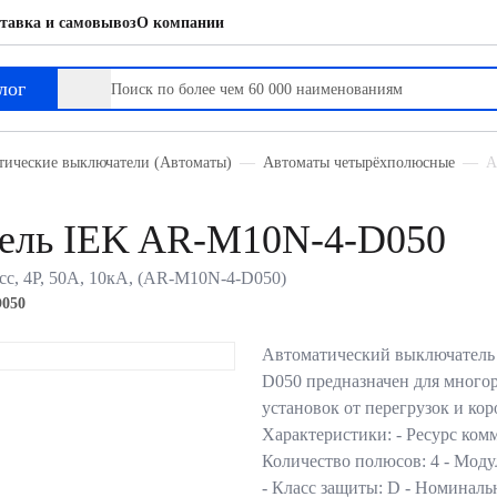
тавка и самовывоз
О компании
лог
тические выключатели (Автоматы)
Автоматы четырёхполюсные
А
тель IEK AR-M10N-4-D050
с, 4P, 50А, 10кА, (AR-M10N-4-D050)
050
Автоматический выключател
D050 предназначен для много
установок от перегрузок и ко
Характеристики: - Ресурс ком
Количество полюсов: 4 - Моду
- Класс защиты: D - Номина