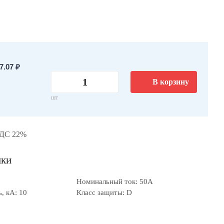
.07 ₽
В корзину
шт
НДС 22%
ики
Номинальный ток: 50А
, кА: 10
Класс защиты: D