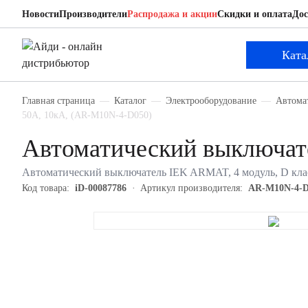
Новости
Производители
Распродажа и акции
Скидки и оплата
Дос
IEK AR-M10N-4-D050
Автоматический выключатель
Ката
Главная страница
Каталог
Электрооборудование
Автома
50А, 10кА, (AR-M10N-4-D050)
Автоматический выключа
Автоматический выключатель IEK ARMAT, 4 модуль, D клас
Код товара:
iD-00087786
Артикул производителя:
AR-M10N-4-D