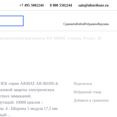
+7 495 5002244
8 800 5502244
sale@idistribute.ru
10 274 ₽
В корзину
Сравнить
Войти
Избранное
Корзина
втоматический выключатель IEK ARMAT, 4 модуль, D класс, 4P,
ь IEK серии ARMAT AR-M10N-4-
Поделиться
разовой защиты электрических
Избранный товар
ротких замыканий.
Добавить в сравнение
мутаций: 10000 циклов -
ль: 4 - Ширина 1 модуля 17,5 мм
льный…