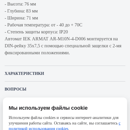
- Высота: 76 мм
- Глубина: 83 мм
- Ширина: 71 мм
- Рабочая температура: от - 40 до + 70С
- Степень защиты корпуса: IP20
Автомат IEK ARMAT AR-M10N-4-D006 монтируется на
DIN-рейку 35x7,5 с помощью специальной защелки с 2-мя
фиксированными положениями.
ХАРАКТЕРИСТИКИ
Артикул производителя
AR-M10N-4-D006
ВОПРОСЫ
Продукт
Автоматический
К этому товару еще никто не задал вопрос. Будьте первым!
выключатель
Мы используем файлы cookie
Представленные изображения и характеристики могут отличаться от реального
Производитель
IEK
Задать вопрос о товаре
внешнего вида товара. Комплектация также может быть изменена производителем
Используем файлы cookies и сервисы интернет-аналитики для
без предварительного уведомления. Компания АйДистрибьют не несёт
Серия
ARMAT
улучшения работы сайта. Оставаясь на сайте, вы соглашаетесь
с
ответственности в случае не соответствия текущей модели товаров фотографиям,
Пожалуйста,
авторизуйтесь
, чтобы иметь
размещённым в карточке товара.
политикой использования cookies
.
Номинальный ток
6А