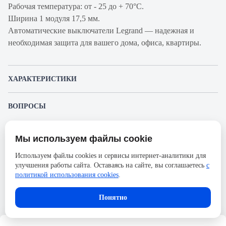
Рабочая температура: от - 25 до + 70°С.
Ширина 1 модуля 17,5 мм.
Автоматические выключатели Legrand — надежная и
необходимая защита для вашего дома, офиса, квартиры.
ХАРАКТЕРИСТИКИ
Артикул производителя
407257
ВОПРОСЫ
Продукт
Автоматический
К этому товару еще никто не задал вопрос. Будьте первым!
выключатель
Мы используем файлы cookie
Представленные изображения и характеристики могут отличаться от реального
Производитель
Legrand
Задать вопрос о товаре
внешнего вида товара. Комплектация также может быть изменена производителем
Используем файлы cookies и сервисы интернет-аналитики для
без предварительного уведомления. Компания АйДистрибьют не несёт
Серия
DX3
улучшения работы сайта. Оставаясь на сайте, вы соглашаетесь
с
ответственности в случае не соответствия текущей модели товаров фотографиям,
Пожалуйста,
авторизуйтесь
, чтобы иметь
размещённым в карточке товара.
политикой использования cookies
.
Номинальный ток
2А
возможность оставлять вопросы.
Напряжение, В
400
В корзину
Понятно
Количество полюсов
1
Сечение проводника
35