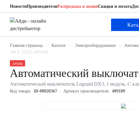
Новости
Производители
Распродажа и акции
Скидки и оплата
Дос
Legrand 409109
Автоматический выключатель
Ката
Главная страница
Каталог
Электрооборудование
Автома
16кА, (LEG.409109)
АРХИВ
Автоматический выключате
Автоматический выключатель Legrand DX3, 1 модуль, C клас
Код товара:
iD-00020367
Артикул производителя:
409109