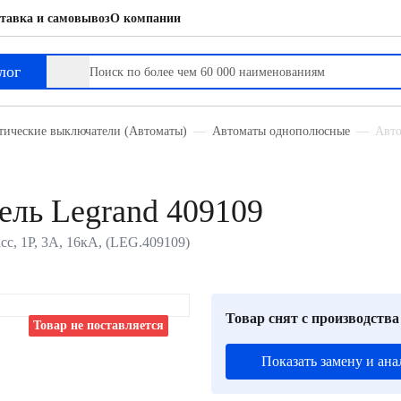
тавка и самовывоз
О компании
лог
тические выключатели (Автоматы)
Автоматы однополюсные
Авто
ль Legrand 409109
с, 1P, 3А, 16кА, (LEG.409109)
Товар снят с производства
Товар не поставляется
Показать замену и ана