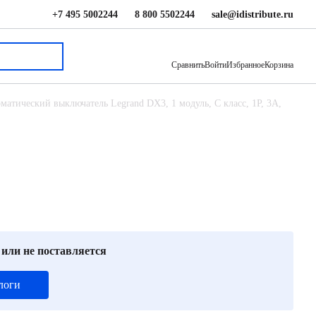
+7 495 5002244
8 800 5502244
sale@idistribute.ru
2 580 ₽
В корзину
Сравнить
Войти
Избранное
Корзина
матический выключатель Legrand DX3, 1 модуль, C класс, 1P, 3А,
 или не поставляется
логи