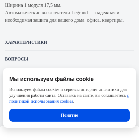
Ширина 1 модуля 17,5 мм.
Автоматические выключатели Legrand — надежная и
необходимая защита для вашего дома, офиса, квартиры.
ХАРАКТЕРИСТИКИ
Артикул производителя
407258
ВОПРОСЫ
Продукт
Автоматический
К этому товару еще никто не задал вопрос. Будьте первым!
выключатель
Мы используем файлы cookie
Представленные изображения и характеристики могут отличаться от реального
Производитель
Legrand
Задать вопрос о товаре
внешнего вида товара. Комплектация также может быть изменена производителем
Используем файлы cookies и сервисы интернет-аналитики для
без предварительного уведомления. Компания АйДистрибьют не несёт
Серия
DX3
улучшения работы сайта. Оставаясь на сайте, вы соглашаетесь
с
ответственности в случае не соответствия текущей модели товаров фотографиям,
Пожалуйста,
авторизуйтесь
, чтобы иметь
размещённым в карточке товара.
политикой использования cookies
.
Номинальный ток
3А
возможность оставлять вопросы.
Напряжение, В
400
В корзину
Понятно
Количество полюсов
1
Сечение проводника
35