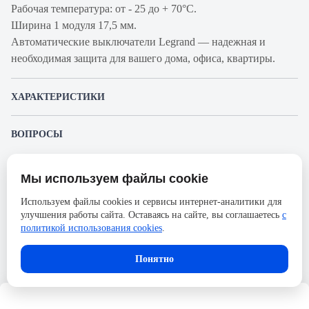
Рабочая температура: от - 25 до + 70°С.
Ширина 1 модуля 17,5 мм.
Автоматические выключатели Legrand — надежная и
необходимая защита для вашего дома, офиса, квартиры.
ХАРАКТЕРИСТИКИ
Артикул производителя
409335
ВОПРОСЫ
Продукт
Автоматический выключатель
К этому товару еще никто не задал вопрос. Будьте первым!
Производитель
Legrand
Мы используем файлы cookie
Представленные изображения и характеристики могут отличаться от реального
Задать вопрос о товаре
Серия
DX3
внешнего вида товара. Комплектация также может быть изменена производителем
Используем файлы cookies и сервисы интернет-аналитики для
без предварительного уведомления. Компания АйДистрибьют не несёт
Номинальный ток
13А
улучшения работы сайта. Оставаясь на сайте, вы соглашаетесь
с
ответственности в случае не соответствия текущей модели товаров фотографиям,
Пожалуйста,
авторизуйтесь
, чтобы иметь
размещённым в карточке товара.
политикой использования cookies
.
возможность оставлять вопросы.
Напряжение, В
400
Количество полюсов
4
Понятно
Сечение проводника
35
жесткого, мм2