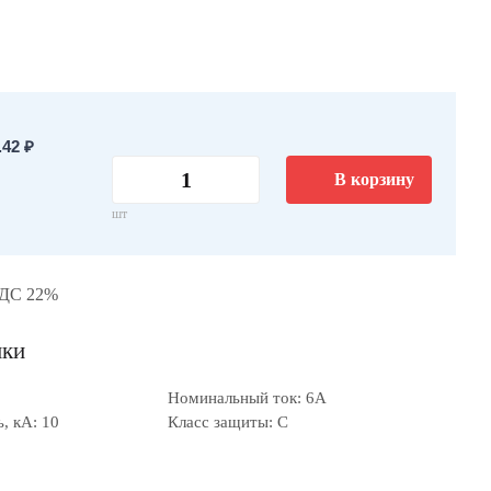
42 ₽
В корзину
шт
НДС 22%
ики
Номинальный ток: 6А
, кА: 10
Класс защиты: C