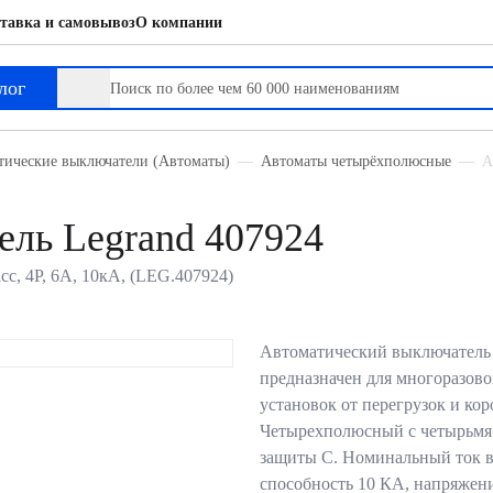
тавка и самовывоз
О компании
лог
тические выключатели (Автоматы)
Автоматы четырёхполюсные
А
ль Legrand 407924
с, 4P, 6А, 10кА, (LEG.407924)
Автоматический выключатель
предназначен для многоразов
установок от перегрузок и ко
Четырехполюсный с четырьмя
защиты С. Номинальный ток 
способность 10 КА, напряжен