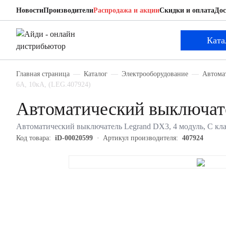
Новости
Производители
Распродажа и акции
Скидки и оплата
Дос
Legrand 407924
Автоматический выключатель
Ката
Главная страница
Каталог
Электрооборудование
Автома
6А, 10кА, (LEG.407924)
Автоматический выключате
Автоматический выключатель Legrand DX3, 4 модуль, C клас
Код товара:
iD-00020599
Артикул производителя:
407924