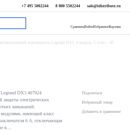
+7 495 5002244
8 800 5502244
sale@idistribute.ru
3 501.51 ₽
В корзину
Сравнить
Войти
Избранное
Корзина
втоматический выключатель Legrand DX3, 4 модуль, C класс, 4P,
 Legrand DX3 407924
Поделиться
ой защиты электрических
Избранный товар
ротких замыканий.
Добавить в сравнение
 модулями, имеющий класс
выключателя 6 А, отключающая
ие в…