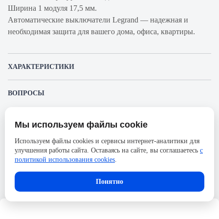
Ширина 1 модуля 17,5 мм.
Автоматические выключатели Legrand — надежная и
необходимая защита для вашего дома, офиса, квартиры.
ХАРАКТЕРИСТИКИ
Артикул производителя
404072
ВОПРОСЫ
Продукт
Автоматический
К этому товару еще никто не задал вопрос. Будьте первым!
выключатель
Мы используем файлы cookie
Представленные изображения и характеристики могут отличаться от реального
Производитель
Legrand
Задать вопрос о товаре
внешнего вида товара. Комплектация также может быть изменена производителем
Используем файлы cookies и сервисы интернет-аналитики для
без предварительного уведомления. Компания АйДистрибьют не несёт
Серия
TX3
улучшения работы сайта. Оставаясь на сайте, вы соглашаетесь
с
ответственности в случае не соответствия текущей модели товаров фотографиям,
Пожалуйста,
авторизуйтесь
, чтобы иметь
размещённым в карточке товара.
политикой использования cookies
.
Номинальный ток
25А
возможность оставлять вопросы.
Напряжение, В
400
В корзину
Понятно
Количество полюсов
4
Сечение проводника жесткого,
35