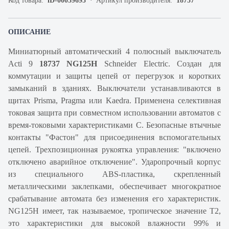
Код товара:
iD-00059693
Артикул производителя:
18737
ОПИСАНИЕ
Миниатюрный автоматический 4 полюсный выключатель
Acti 9
18737 NG125H
Schneider Electric. Создан для
коммутации и защиты цепей от перегрузок и коротких
замыканий в зданиях. Выключатели устанавливаются в
щитах Prisma, Pragma или Kaedra. Применена селективная
токовая защита при совместном использовании автоматов с
время-токовыми характеристиками C. Безопасные втычные
контакты "Фастон" для присоединения вспомогательных
цепей. Трехпозиционная рукоятка управления: "включено
отключено аварийное отключение". Ударопрочный корпус
из специального ABS-пластика, скрепленный
металлическими заклепками, обеспечивает многократное
срабатывание автомата без изменения его характеристик.
NG125H имеет, так называемое, тропическое значение Т2,
это характеристики для высокой влажности 99% и