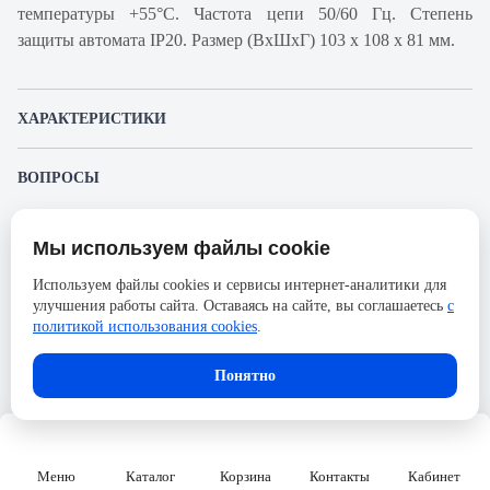
температуры +55°С. Частота цепи 50/60 Гц. Степень
защиты автомата IP20. Размер (ВхШхГ) 103 х 108 х 81 мм.
ХАРАКТЕРИСТИКИ
Артикул производителя
18737
ВОПРОСЫ
Продукт
Автоматический
К этому товару еще никто не задал вопрос. Будьте первым!
выключатель
Мы используем файлы cookie
Представленные изображения и характеристики могут отличаться от реального
Производитель
Schneider Electric
Задать вопрос о товаре
внешнего вида товара. Комплектация также может быть изменена производителем
Используем файлы cookies и сервисы интернет-аналитики для
без предварительного уведомления. Компания АйДистрибьют не несёт
Серия
Acti 9
улучшения работы сайта. Оставаясь на сайте, вы соглашаетесь
с
ответственности в случае не соответствия текущей модели товаров фотографиям,
Пожалуйста,
авторизуйтесь
, чтобы иметь
размещённым в карточке товара.
политикой использования cookies
.
Номинальный ток
40А
возможность оставлять вопросы.
Напряжение, В
690
Понятно
Количество полюсов
4
Сечение проводника жесткого,
50
мм2
Меню
Каталог
Корзина
Контакты
Кабинет