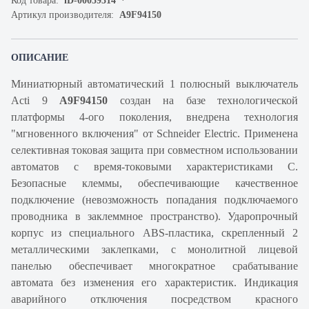
Код товара:
iD-00059314
Артикул производителя:
A9F94150
ОПИСАНИЕ
Миниатюрный автоматический 1 полюсный выключатель
Acti 9
A9F94150
создан на базе технологической
платформы 4-ого поколения, внедрена технология
"мгновенного включения" от Schneider Electric. Применена
селективная токовая защита при совместном использовании
автоматов с время-токовыми характеристиками C.
Безопасные клеммы, обеспечивающие качественное
подключение (невозможность попадания подключаемого
проводника в заклеммное пространство). Ударопрочный
корпус из специального ABS-пластика, скрепленный 2
металлическими заклепками, с монолитной лицевой
панелью обеспечивает многократное срабатывание
автомата без изменения его характеристик. Индикация
аварийного отключения посредством красного