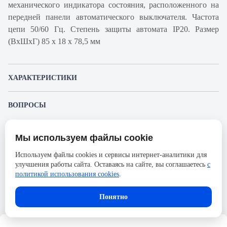
механического индикатора состояния, расположенного на
передней панели автоматического выключателя. Частота
цепи 50/60 Гц. Степень защиты автомата IP20. Размер
(ВхШхГ) 85 х 18 х 78,5 мм
ХАРАКТЕРИСТИКИ
Артикул производителя
A9F94150
ВОПРОСЫ
Продукт
Автоматический
К этому товару еще никто не задал вопрос. Будьте первым!
выключатель
Мы используем файлы cookie
Представленные изображения и характеристики могут отличаться от реального
Производитель
Schneider Electric
Задать вопрос о товаре
внешнего вида товара. Комплектация также может быть изменена производителем
Используем файлы cookies и сервисы интернет-аналитики для
без предварительного уведомления. Компания АйДистрибьют не несёт
Серия
Acti 9
улучшения работы сайта. Оставаясь на сайте, вы соглашаетесь
с
ответственности в случае не соответствия текущей модели товаров фотографиям,
Пожалуйста,
авторизуйтесь
, чтобы иметь
размещённым в карточке товара.
политикой использования cookies
.
Номинальный ток
50А
возможность оставлять вопросы.
Напряжение, В
72
Понятно
Количество полюсов
1
Сечение проводника жесткого,
25