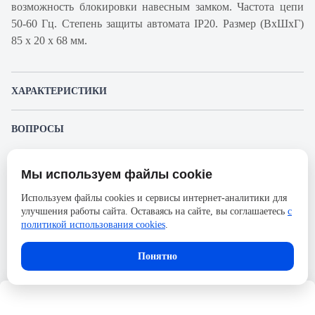
возможность блокировки навесным замком. Частота цепи
50-60 Гц. Степень защиты автомата IP20. Размер (ВхШхГ)
85 х 20 х 68 мм.
ХАРАКТЕРИСТИКИ
Артикул производителя
A9N61514
ВОПРОСЫ
Продукт
Автоматический
К этому товару еще никто не задал вопрос. Будьте первым!
выключатель
Мы используем файлы cookie
Представленные изображения и характеристики могут отличаться от реального
Производитель
Schneider Electric
Задать вопрос о товаре
внешнего вида товара. Комплектация также может быть изменена производителем
Используем файлы cookies и сервисы интернет-аналитики для
без предварительного уведомления. Компания АйДистрибьют не несёт
Серия
Acti 9
улучшения работы сайта. Оставаясь на сайте, вы соглашаетесь
с
ответственности в случае не соответствия текущей модели товаров фотографиям,
Пожалуйста,
авторизуйтесь
, чтобы иметь
размещённым в карточке товара.
политикой использования cookies
.
Номинальный ток
30А
возможность оставлять вопросы.
Напряжение, В
250
Понятно
Количество полюсов
1
Сечение проводника жесткого,
25
мм2