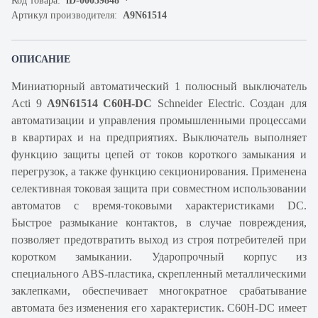
Код товара:
iD-00059848
Артикул производителя:
A9N61514
ОПИСАНИЕ
Миниатюрный автоматический 1 полюсный выключатель
Acti 9
A9N61514 C60H-DC
Schneider Electric. Создан для
автоматизации и управления промышленными процессами
в квартирах и на предприятиях. Выключатель выполняет
функцию защиты цепей от токов короткого замыкания и
перегрузок, а также функцию секционирования. Применена
селективная токовая защита при совместном использовании
автоматов с время-токовыми характеристиками DC.
Быстрое размыкание контактов, в случае повреждения,
позволяет предотвратить выход из строя потребителей при
коротком замыкании. Ударопрочный корпус из
специального ABS-пластика, скрепленный металлическими
заклепками, обеспечивает многократное срабатывание
автомата без изменения его характеристик. C60H-DC имеет