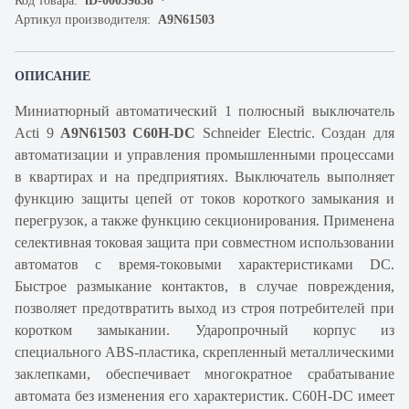
Код товара:
iD-00059838
Артикул производителя:
A9N61503
ОПИСАНИЕ
Миниатюрный автоматический 1 полюсный выключатель
Acti 9
A9N61503 C60H-DC
Schneider Electric. Создан для
автоматизации и управления промышленными процессами
в квартирах и на предприятиях. Выключатель выполняет
функцию защиты цепей от токов короткого замыкания и
перегрузок, а также функцию секционирования. Применена
селективная токовая защита при совместном использовании
автоматов с время-токовыми характеристиками DC.
Быстрое размыкание контактов, в случае повреждения,
позволяет предотвратить выход из строя потребителей при
коротком замыкании. Ударопрочный корпус из
специального ABS-пластика, скрепленный металлическими
заклепками, обеспечивает многократное срабатывание
автомата без изменения его характеристик. C60H-DC имеет