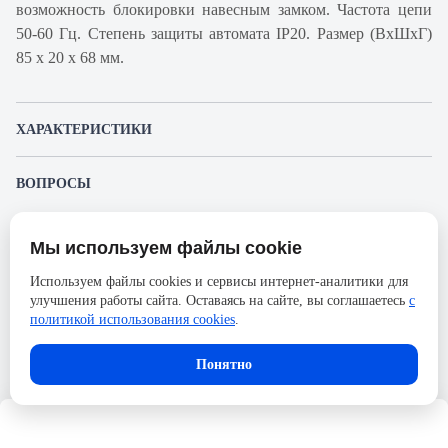
возможность блокировки навесным замком. Частота цепи
50-60 Гц. Степень защиты автомата IP20. Размер (ВхШхГ)
85 х 20 х 68 мм.
ХАРАКТЕРИСТИКИ
Артикул производителя
A9N61503
ВОПРОСЫ
Продукт
Автоматический
К этому товару еще никто не задал вопрос. Будьте первым!
выключатель
Мы используем файлы cookie
Представленные изображения и характеристики могут отличаться от реального
Производитель
Schneider Electric
Задать вопрос о товаре
внешнего вида товара. Комплектация также может быть изменена производителем
Используем файлы cookies и сервисы интернет-аналитики для
без предварительного уведомления. Компания АйДистрибьют не несёт
Серия
Acti 9
улучшения работы сайта. Оставаясь на сайте, вы соглашаетесь
с
ответственности в случае не соответствия текущей модели товаров фотографиям,
Пожалуйста,
авторизуйтесь
, чтобы иметь
размещённым в карточке товара.
политикой использования cookies
.
Номинальный ток
3А
возможность оставлять вопросы.
Напряжение, В
250
Понятно
Количество полюсов
1
Сечение проводника жесткого,
25
мм2